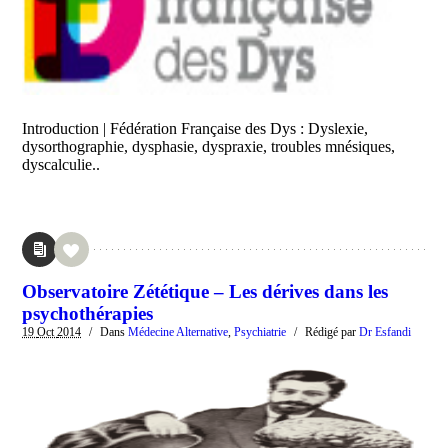
Introduction | Fédération Française des Dys : Dyslexie,
dysorthographie, dysphasie, dyspraxie, troubles mnésiques,
dyscalculie..
Observatoire Zététique – Les dérives dans les
psychothérapies
19
Oct
2014
/
Dans
Médecine Alternative
,
Psychiatrie
/
Rédigé par
Dr Esfandi