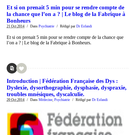
Et si on prenait 5 min pour se rendre compte de
la chance que l’on a ? | Le blog de la Fabrique à
Bonheurs
21
Oct
2014
/
Dans
Psychiatrie
/
Rédigé par
Dr Esfandi
Et si on prenait 5 min pour se rendre compte de la chance que
l’on a ? | Le blog de la Fabrique à Bonheurs.
Introduction | Fédération Française des Dys :
Dyslexie, dysorthographie, dysphasie, dyspraxie,
troubles mnésiques, dyscalculie.
20
Oct
2014
/
Dans
Médecine
,
Psychiatrie
/
Rédigé par
Dr Esfandi