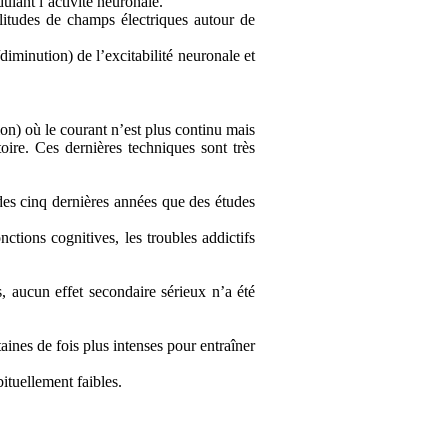
ulant l’activité neuronale.
plitudes de champs électriques autour de
iminution) de l’excitabilité neuronale et
ion) où le courant n’est plus continu mais
toire. Ces dernières techniques sont très
s des cinq dernières années que des études
nctions cognitives, les troubles addictifs
s, aucun effet secondaire sérieux n’a été
taines de fois plus intenses pour entraîner
ituellement faibles.