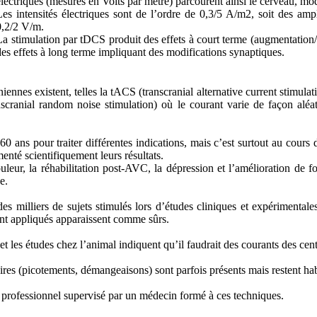
électriques (mesurés en Volts par mètre) parcourent ainsi le cerveau, mod
Les intensités électriques sont de l’ordre de 0,3/5 A/m2, soit des am
0,2/2 V/m.
La stimulation par tDCS produit des effets à court terme (augmentation/d
des effets à long terme impliquant des modifications synaptiques.
iennes existent, telles la tACS (transcranial alternative current stimulat
anscranial random noise stimulation) où le courant varie de façon aléa
60 ans pour traiter différentes indications, mais c’est surtout au cour
nté scientifiquement leurs résultats.
leur, la réhabilitation post-AVC, la dépression et l’amélioration de fo
e.
des milliers de sujets stimulés lors d’études cliniques et expérimentale
ment appliqués apparaissent comme sûrs.
et les études chez l’animal indiquent qu’il faudrait des courants des cen
oires (picotements, démangeaisons) sont parfois présents mais restent hab
 professionnel supervisé par un médecin formé à ces techniques.