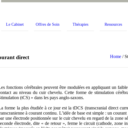
Le Cabinet
Offres de Soin
Thérapies
Ressources
Home
/
S
ourant direct
Les fonctions cérébrales peuvent être modulées en appliquant un faible 
contact au niveau du cuir chevelu. Cette forme de stimulation cérébra
Stimulation (tCS) » dans les pays anglo-saxons.
La forme la plus étudiée à ce jour est la tDCS (transcranial direct curr
transcranienne à courant continu. L’idée de base est simple : un courant 
par une électrode positionnée sur le cuir chevelu en regard de la zone s
seconde électrode, dite « de retour », ferme le circuit (cathode, zone i