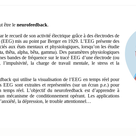
t être le
neurofeedback
.
ar le recueil de son activité électrique grâce à des électrodes de
e (EEG) mis au point par Berger en 1929. L’EEG présente des
ciés aux états mentaux et physiologiques, lorsqu’on les étudie
ta, thêta, alpha, bêta, gamma). Des paramètres physiologiques
aines bandes de fréquence sur le tracé EEG d’une électrode (ou
, l’impulsivité, la charge de travail mentale, le stress et la
back qui utilise la visualisation de l’EEG en temps réel pour
ées EEG sont extraites et représentées (sur un écran p.e.) pour
 en temps réel. L’objectif du neurofeedback est d’apprendre à
un mécanisme de conditionnement opérant. Les applications
’anxiété, la dépression, le trouble attentionnel…