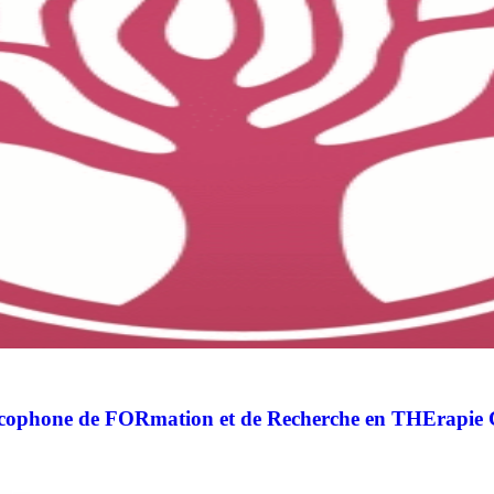
ophone de FORmation et de Recherche en THErapie C