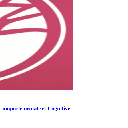
omportementale et Cognitive